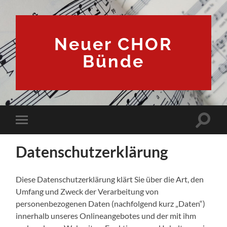
Neuer CHOR
Bünde
Suchfe
Mobile-
ein-/a
Menü
ein-/ausblenden
Datenschutzerklärung
Diese Datenschutzerklärung klärt Sie über die Art, den
Umfang und Zweck der Verarbeitung von
personenbezogenen Daten (nachfolgend kurz „Daten“)
innerhalb unseres Onlineangebotes und der mit ihm